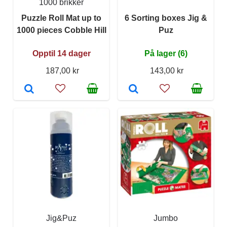
1000 brikker
Puzzle Roll Mat up to
6 Sorting boxes Jig &
1000 pieces Cobble Hill
Puz
Opptil 14 dager
På lager (6)
187,00 kr
143,00 kr
Jig&Puz
Jumbo