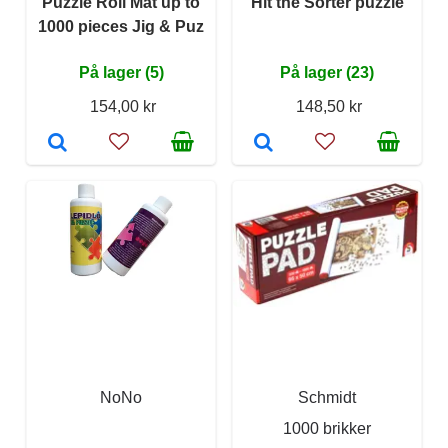
Puzzle Roll Mat up to
Hit the Sorter puzzle
1000 pieces Jig & Puz
På lager (5)
På lager (23)
154,00 kr
148,50 kr
NoNo
Schmidt
1000 brikker