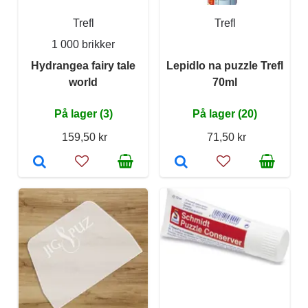
Trefl
Trefl
1 000 brikker
Hydrangea fairy tale
Lepidlo na puzzle Trefl
world
70ml
På lager (3)
På lager (20)
159,50 kr
71,50 kr