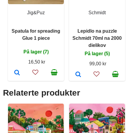
Jig&Puz
Schmidt
Spatula for spreading
Lepidlo na puzzle
Glue 1 piece
Schmidt 70ml na 2000
dielikov
På lager (7)
På lager (5)
16,50 kr
99,00 kr
Relaterte produkter