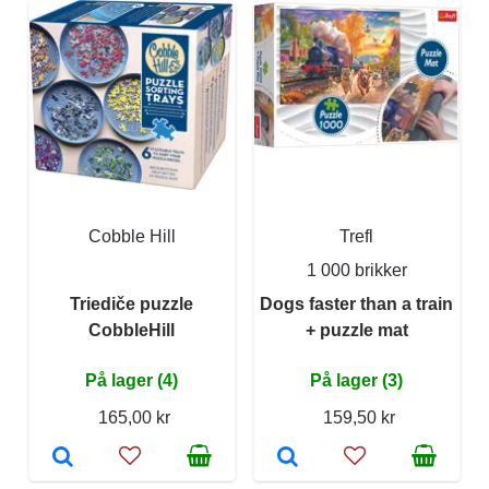
Cobble Hill
Trefl
1 000 brikker
Triediče puzzle
Dogs faster than a train
CobbleHill
+ puzzle mat
På lager (4)
På lager (3)
165,00 kr
159,50 kr