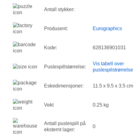
Antall stykker:
Produsent:
Eurographics
Kode:
628136901031
Vis tabell over
Puslespillstørrelse:
puslespilstrørrelse
Eskedimensjoner:
11.5 x 9.5 x 3.5 cm
Vekt
0.25 kg
Antall puslespill på
0
eksternt lager: