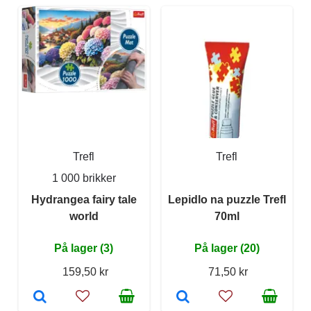
Trefl
Trefl
1 000 brikker
Hydrangea fairy tale
Lepidlo na puzzle Trefl
world
70ml
På lager (3)
På lager (20)
159,50 kr
71,50 kr