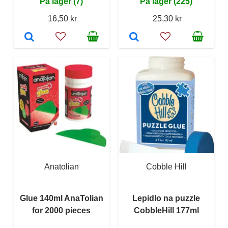
På lager (7)
På lager (225)
16,50 kr
25,30 kr
Anatolian
Cobble Hill
Glue 140ml AnaTolian
Lepidlo na puzzle
for 2000 pieces
CobbleHill 177ml