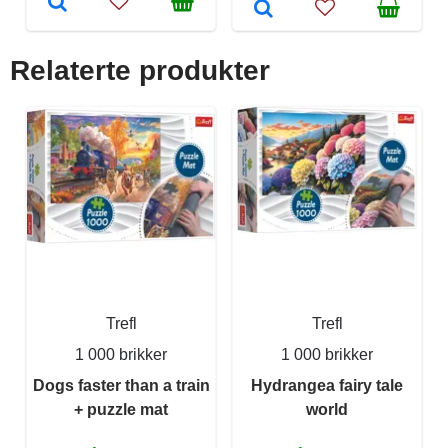
Relaterte produkter
Trefl
Trefl
1 000 brikker
1 000 brikker
Dogs faster than a train
Hydrangea fairy tale
+ puzzle mat
world