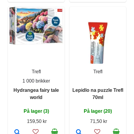
Trefl
Trefl
1 000 brikker
Hydrangea fairy tale
Lepidlo na puzzle Trefl
world
70ml
På lager (3)
På lager (20)
159,50 kr
71,50 kr