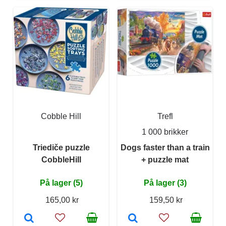
Cobble Hill
Trefl
1 000 brikker
Triediče puzzle
Dogs faster than a train
CobbleHill
+ puzzle mat
På lager (5)
På lager (3)
165,00 kr
159,50 kr