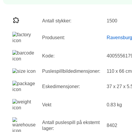
Antall stykker:
1500
Produsent:
Ravensburg
Kode:
400555617
Puslespillbildedimensjoner:
110 x 66 cm
Eskedimensjoner:
37 x 27 x 5
Vekt
0.83 kg
Antall puslespill på eksternt
8402
lager: