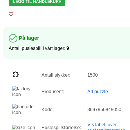
LEGG TIL HANDLEKURV
På lager
Antall puslespill I vårt lager:
9
Antall stykker:
1500
Produsent:
Art puzzle
Kode:
8697950849050
Vis tabell over
Puslespillstørrelse: