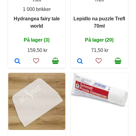
1 000 brikker
Hydrangea fairy tale
Lepidlo na puzzle Trefl
world
70ml
På lager (3)
På lager (20)
159,50 kr
71,50 kr