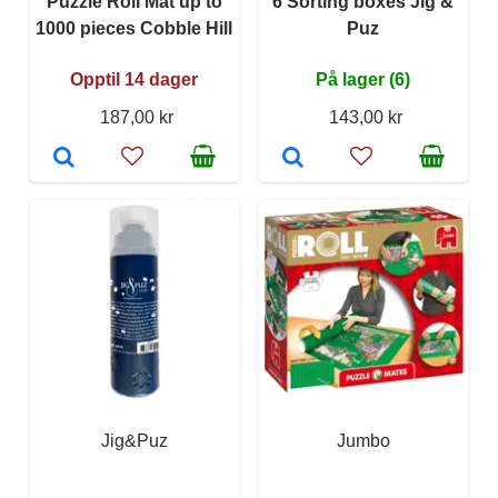
Puzzle Roll Mat up to
6 Sorting boxes Jig &
1000 pieces Cobble Hill
Puz
Opptil 14 dager
På lager (6)
187,00 kr
143,00 kr
Jig&Puz
Jumbo