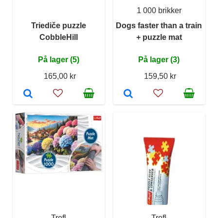
1 000 brikker
Triediče puzzle
Dogs faster than a train
CobbleHill
+ puzzle mat
På lager (5)
På lager (3)
165,00 kr
159,50 kr
Trefl
Trefl