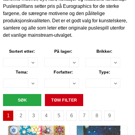
Puslespillfans setter pris på Eurographics for de sterke
fargene, de særegne motivene og den pålitelige
produksjonskvaliteten. Det er et godt valg for kunstelskere,
samlere og alle som leter etter originale puslespill utenfor
det vanlige mainstream-utvalget.
Sortert etter:
På lager:
Brikker:
Tema:
Forfatter:
Type:
1
2
3
4
5
6
7
8
9