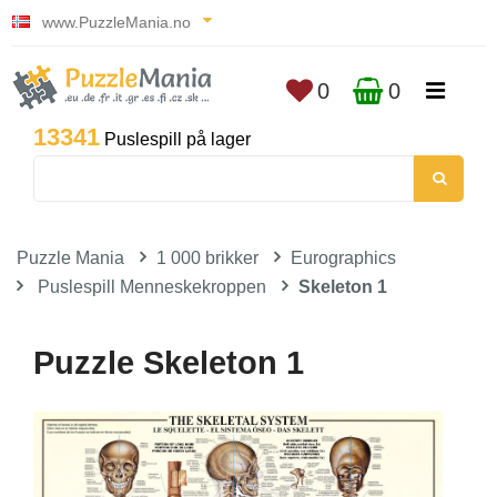
www.PuzzleMania.no
0
0
13341
Puslespill på lager
Puzzle Mania
1 000 brikker
Eurographics
Puslespill Menneskekroppen
Skeleton 1
Puzzle Skeleton 1