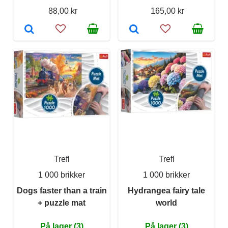
88,00 kr
165,00 kr
Trefl
Trefl
1 000 brikker
1 000 brikker
Dogs faster than a train
Hydrangea fairy tale
+ puzzle mat
world
På lager (3)
På lager (3)