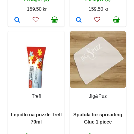
159,50 kr
159,50 kr
Trefl
Jig&Puz
Lepidlo na puzzle Trefl
Spatula for spreading
70ml
Glue 1 piece