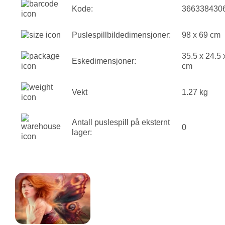
Kode:
366338430
Puslespillbildedimensjoner:
98 x 69 cm
35.5 x 24.5 
Eskedimensjoner:
cm
Vekt
1.27 kg
Antall puslespill på eksternt
0
lager: