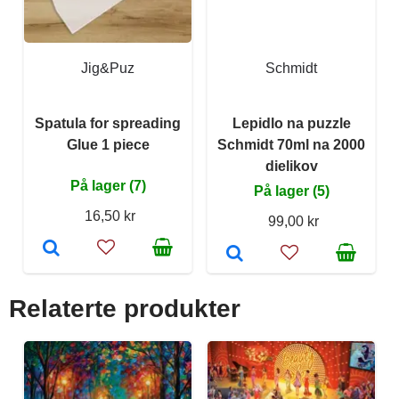
Jig&Puz
Schmidt
Spatula for spreading
Lepidlo na puzzle
Glue 1 piece
Schmidt 70ml na 2000
dielikov
På lager (7)
På lager (5)
16,50 kr
99,00 kr
Relaterte produkter