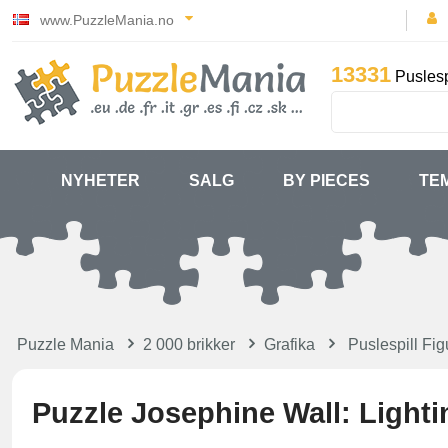
www.PuzzleMania.no
13331
Puslesp
NYHETER
SALG
BY PIECES
TE
Puzzle Mania
2 000 brikker
Grafika
Puslespill Figu
Puzzle Josephine Wall: Light