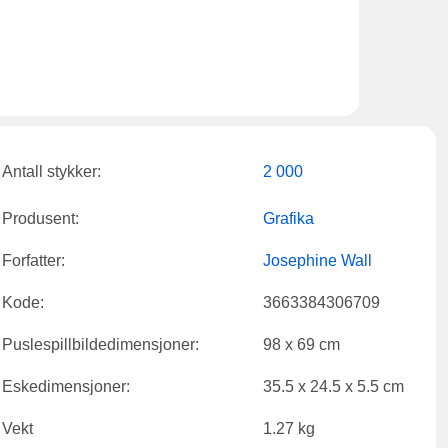
Antall stykker:
2 000
Produsent:
Grafika
Forfatter:
Josephine Wall
Kode:
3663384306709
Puslespillbildedimensjoner:
98 x 69 cm
Eskedimensjoner:
35.5 x 24.5 x 5.5 cm
Vekt
1.27 kg