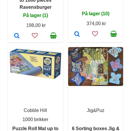
to 1000 pieces
Ravensburger
På lager (10)
På lager (1)
374,00 kr
198,00 kr
Cobble Hill
Jig&Puz
1000 brikker
Puzzle Roll Mat up to
6 Sorting boxes Jig &