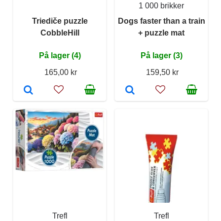
1 000 brikker
Triediče puzzle
Dogs faster than a train
CobbleHill
+ puzzle mat
På lager (4)
På lager (3)
165,00 kr
159,50 kr
Trefl
Trefl