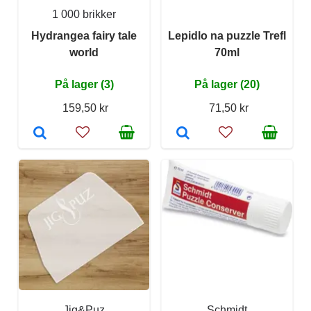
1 000 brikker
Hydrangea fairy tale
Lepidlo na puzzle Trefl
world
70ml
På lager (3)
På lager (20)
159,50 kr
71,50 kr
Jig&Puz
Schmidt