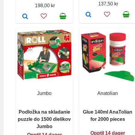
137,50 kr
198,00 kr
Jumbo
Anatolian
Podložka na skladanie
Glue 140ml AnaTolian
puzzle do 1500 dielikov
for 2000 pieces
Jumbo
Opptil 14 dager
Opptil 14 dager