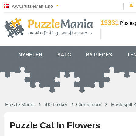
www.PuzzleMania.no
13331
Puslesp
NYHETER
SALG
BY PIECES
TE
Puzzle Mania
500 brikker
Clementoni
Puslespill K
Puzzle Cat In Flowers