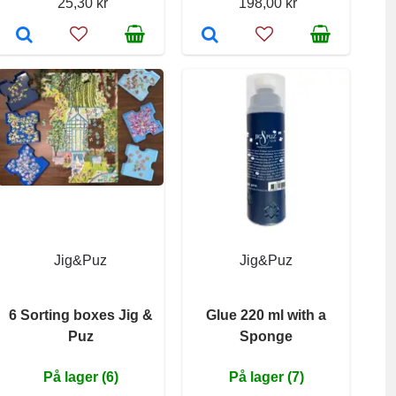
25,30 kr
198,00 kr
Jig&Puz
Jig&Puz
6 Sorting boxes Jig &
Glue 220 ml with a
Puz
Sponge
På lager (6)
På lager (7)