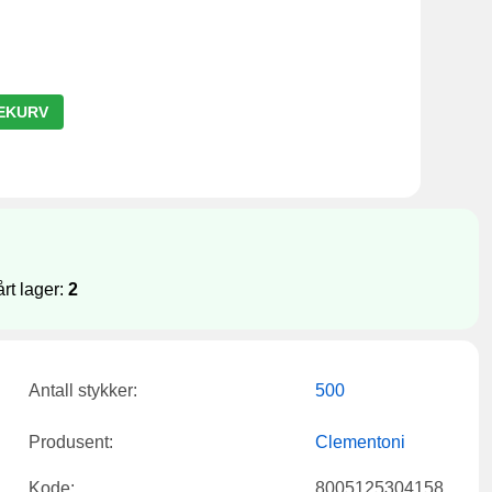
LEKURV
årt lager:
2
Antall stykker:
500
Produsent:
Clementoni
Kode:
8005125304158