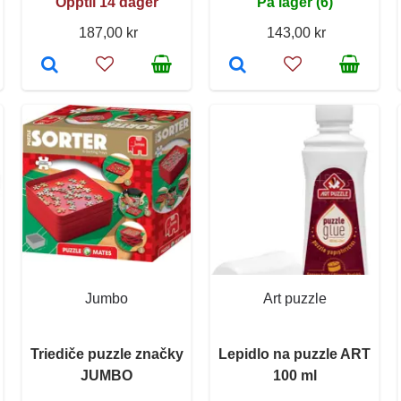
Opptil 14 dager
På lager (6)
187,00 kr
143,00 kr
Jumbo
Art puzzle
Triediče puzzle značky
Lepidlo na puzzle ART
JUMBO
100 ml