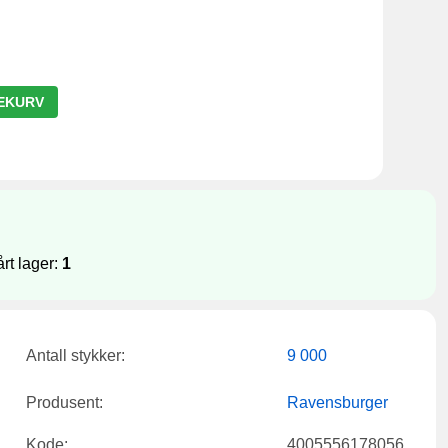
LEKURV
årt lager:
1
Antall stykker:
9 000
Produsent:
Ravensburger
Kode:
4005556178056