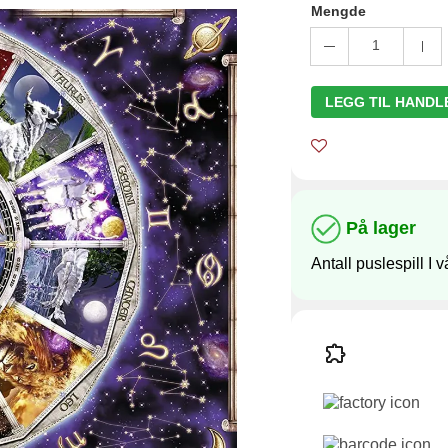
Mengde
1
LEGG TIL HAND
På lager
Antall puslespill I v