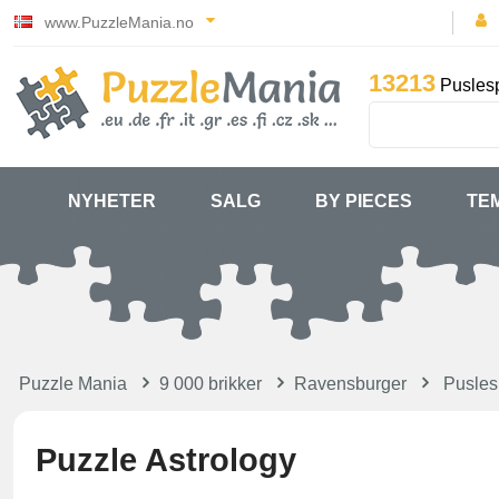
www.PuzzleMania.no
13213
Puslesp
NYHETER
SALG
BY PIECES
TE
Puzzle Mania
9 000 brikker
Ravensburger
Puslesp
Puzzle Astrology