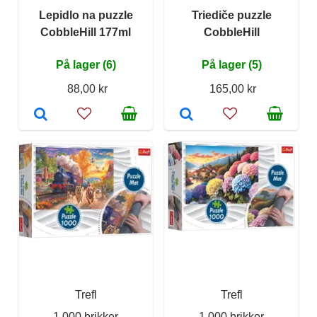
Lepidlo na puzzle
Triediče puzzle
CobbleHill 177ml
CobbleHill
På lager (6)
På lager (5)
88,00 kr
165,00 kr
Trefl
Trefl
1 000 brikker
1 000 brikker