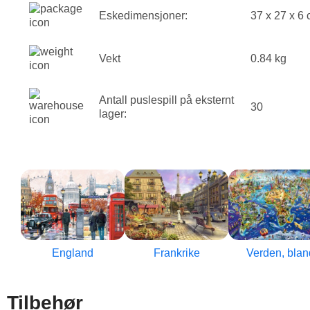
Eskedimensjoner:
37 x 27 x 6
Vekt
0.84 kg
Antall puslespill på eksternt
30
lager:
England
Frankrike
Verden, blan
Tilbehør