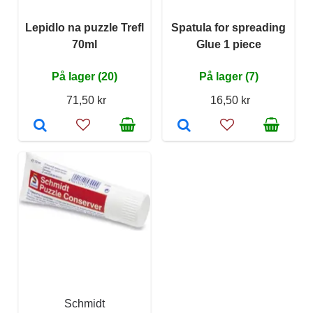
Lepidlo na puzzle Trefl
Spatula for spreading
70ml
Glue 1 piece
På lager (20)
På lager (7)
71,50 kr
16,50 kr
Schmidt