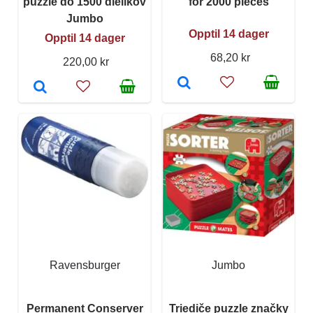
puzzle do 1500 dielikov
for 2000 pieces
Jumbo
Opptil 14 dager
Opptil 14 dager
68,20 kr
220,00 kr
Ravensburger
Jumbo
Permanent Conserver
Triediče puzzle značky