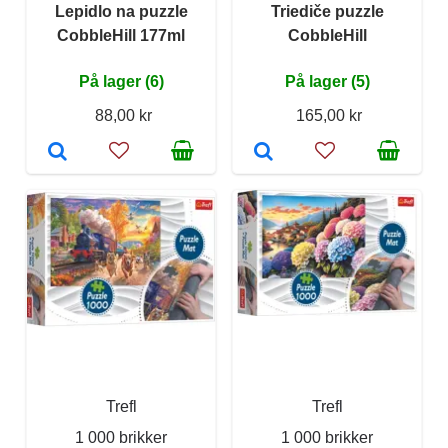
Lepidlo na puzzle
Triediče puzzle
CobbleHill 177ml
CobbleHill
På lager (6)
På lager (5)
88,00 kr
165,00 kr
Trefl
Trefl
1 000 brikker
1 000 brikker