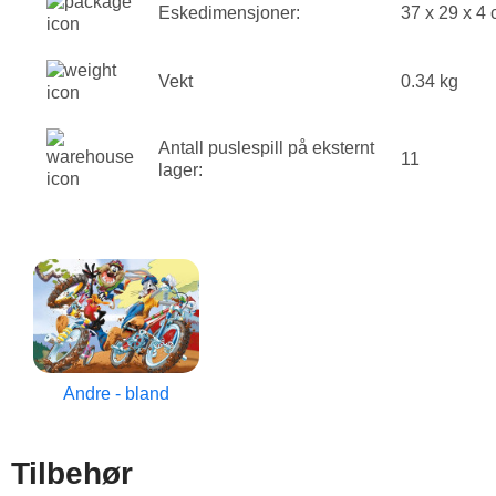
Eskedimensjoner:
37 x 29 x 4
Vekt
0.34 kg
Antall puslespill på eksternt
11
lager:
Andre - bland
Tilbehør