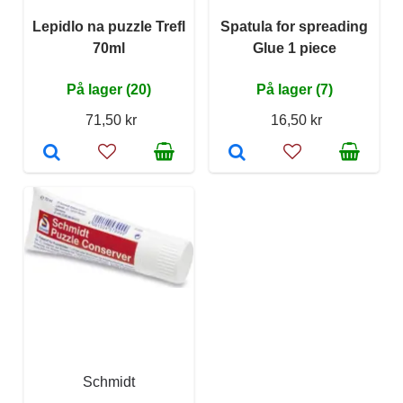
Lepidlo na puzzle Trefl
Spatula for spreading
70ml
Glue 1 piece
På lager (20)
På lager (7)
71,50 kr
16,50 kr
Schmidt