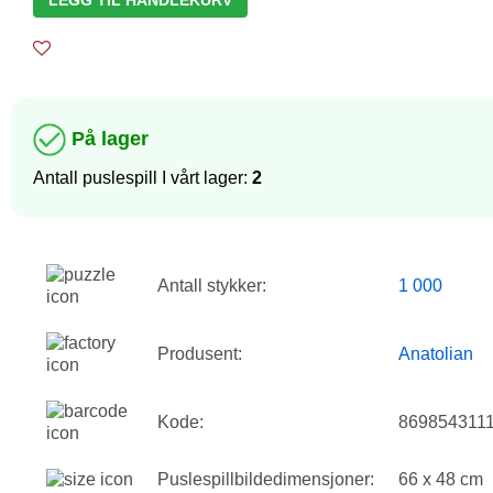
LEGG TIL HANDLEKURV
På lager
Antall puslespill I vårt lager:
2
Antall stykker:
1 000
Produsent:
Anatolian
Kode:
869854311
Puslespillbildedimensjoner:
66 x 48 cm