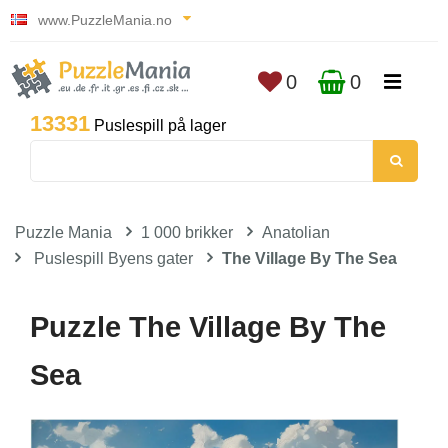
www.PuzzleMania.no
0
0
13331
Puslespill på lager
Puzzle Mania
1 000 brikker
Anatolian
Puslespill Byens gater
The Village By The Sea
Puzzle The Village By The
Sea