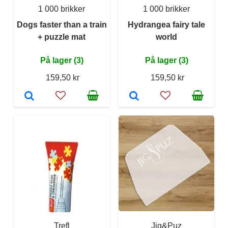
1 000 brikker
1 000 brikker
Dogs faster than a train
Hydrangea fairy tale
+ puzzle mat
world
På lager (3)
På lager (3)
159,50 kr
159,50 kr
Trefl
Jig&Puz