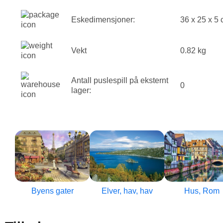
Eskedimensjoner:
36 x 25 x 5
Vekt
0.82 kg
Antall puslespill på eksternt
0
lager:
Byens gater
Elver, hav, hav
Hus, Rom