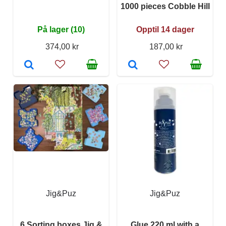
1000 pieces Cobble Hill
På lager (10)
Opptil 14 dager
374,00 kr
187,00 kr
Jig&Puz
Jig&Puz
6 Sorting boxes Jig &
Glue 220 ml with a