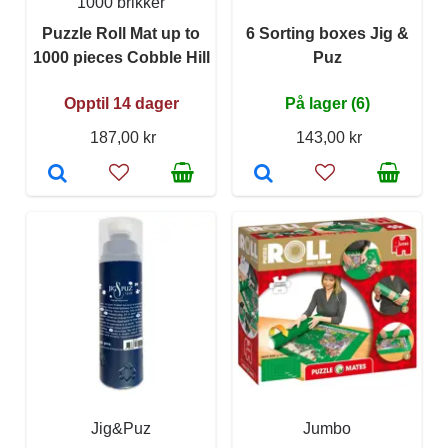
1000 brikker
Puzzle Roll Mat up to
6 Sorting boxes Jig &
1000 pieces Cobble Hill
Puz
Opptil 14 dager
På lager (6)
187,00 kr
143,00 kr
Jig&Puz
Jumbo