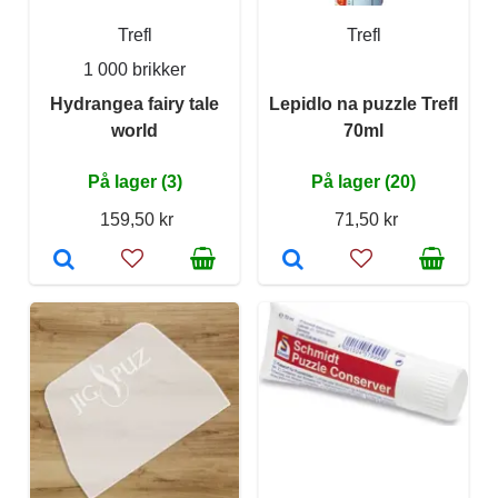
Trefl
Trefl
1 000 brikker
Hydrangea fairy tale
Lepidlo na puzzle Trefl
world
70ml
På lager (3)
På lager (20)
159,50 kr
71,50 kr