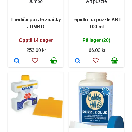
Jumbo
Art puzzle
Triediče puzzle značky
Lepidlo na puzzle ART
JUMBO
100 ml
Opptil 14 dager
På lager (20)
253,00 kr
66,00 kr