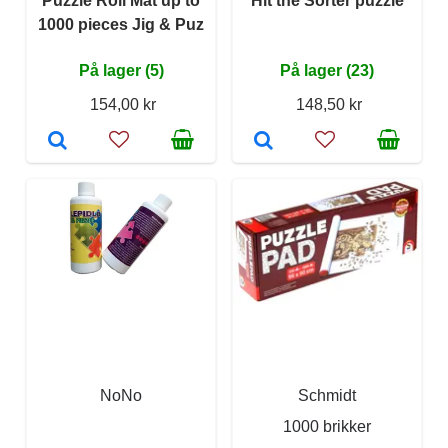
Puzzle Roll Mat up to
Hit the Sorter puzzle
1000 pieces Jig & Puz
På lager (5)
På lager (23)
154,00 kr
148,50 kr
NoNo
Schmidt
1000 brikker