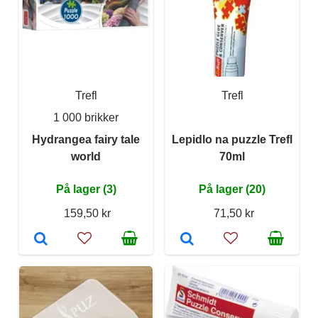
Trefl
Trefl
1 000 brikker
Hydrangea fairy tale
Lepidlo na puzzle Trefl
world
70ml
På lager (3)
På lager (20)
159,50 kr
71,50 kr