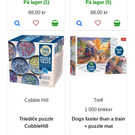
På lager (1)
På lager (5)
88,00 kr
88,00 kr
Cobble Hill
Trefl
1 000 brikker
Triediče puzzle
Dogs faster than a train
CobbleHill
+ puzzle mat