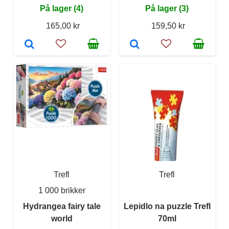
På lager (4)
På lager (3)
165,00 kr
159,50 kr
Trefl
Trefl
1 000 brikker
Hydrangea fairy tale
Lepidlo na puzzle Trefl
world
70ml