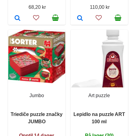
68,20 kr
110,00 kr
Jumbo
Art puzzle
Triediče puzzle značky
Lepidlo na puzzle ART
JUMBO
100 ml
Opptil 14 dager
På lager (20)