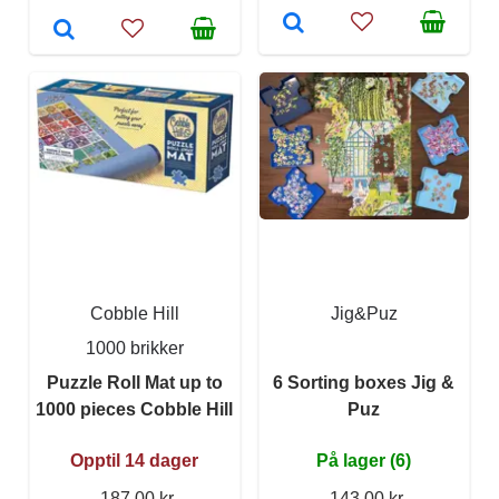
Cobble Hill
Jig&Puz
1000 brikker
Puzzle Roll Mat up to
6 Sorting boxes Jig &
1000 pieces Cobble Hill
Puz
Opptil 14 dager
På lager (6)
187,00 kr
143,00 kr