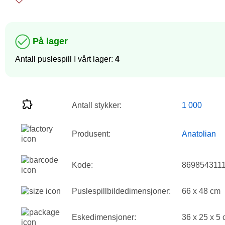
På lager
Antall puslespill I vårt lager:
4
Antall stykker:
1 000
Produsent:
Anatolian
Kode:
869854311
Puslespillbildedimensjoner:
66 x 48 cm
Eskedimensjoner:
36 x 25 x 5