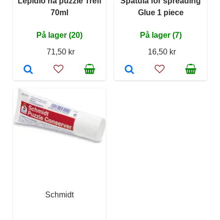
Lepidlo na puzzle Trefl
Spatula for spreading
70ml
Glue 1 piece
På lager (20)
På lager (7)
71,50 kr
16,50 kr
Schmidt