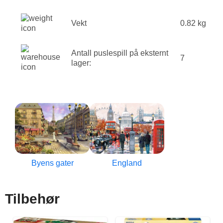
Vekt
0.82 kg
Antall puslespill på eksternt
7
lager:
Byens gater
England
Tilbehør