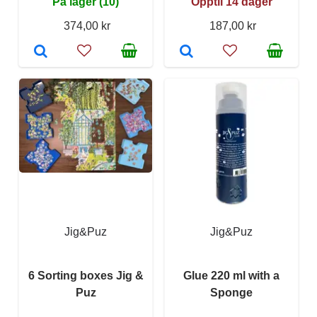
På lager (10)
Opptil 14 dager
374,00 kr
187,00 kr
Jig&Puz
Jig&Puz
6 Sorting boxes Jig &
Glue 220 ml with a
Puz
Sponge