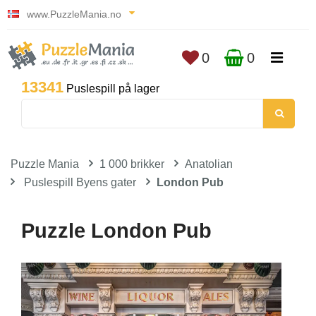
www.PuzzleMania.no
0
0
13341
Puslespill på lager
Puzzle Mania
1 000 brikker
Anatolian
Puslespill Byens gater
London Pub
Puzzle London Pub