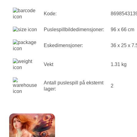
Kode:
869854313
Puslespillbildedimensjoner:
96 x 66 cm
Eskedimensjoner:
36 x 25 x 7
Vekt
1.31 kg
Antall puslespill på eksternt
2
lager: