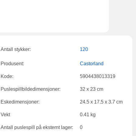
Antall stykker:
120
Produsent:
Castorland
Kode:
5904438013319
Puslespillbildedimensjoner:
32 x 23 cm
Eskedimensjoner:
24.5 x 17.5 x 3.7 cm
Vekt
0.41 kg
Antall puslespill på eksternt lager:
0