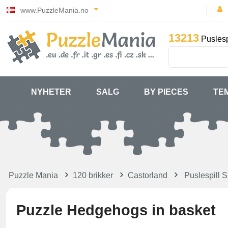
www.PuzzleMania.no
13213
Puslesp
NYHETER
SALG
BY PIECES
TE
Puzzle Mania
120 brikker
Castorland
Puslespill 
Puzzle Hedgehogs in basket