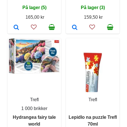
På lager (5)
På lager (3)
165,00 kr
159,50 kr
Trefl
Trefl
1 000 brikker
Hydrangea fairy tale
Lepidlo na puzzle Trefl
world
70ml