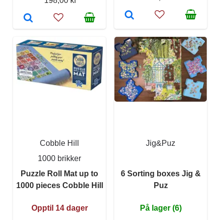
198,00 kr
Cobble Hill
Jig&Puz
1000 brikker
Puzzle Roll Mat up to
6 Sorting boxes Jig &
1000 pieces Cobble Hill
Puz
Opptil 14 dager
På lager (6)