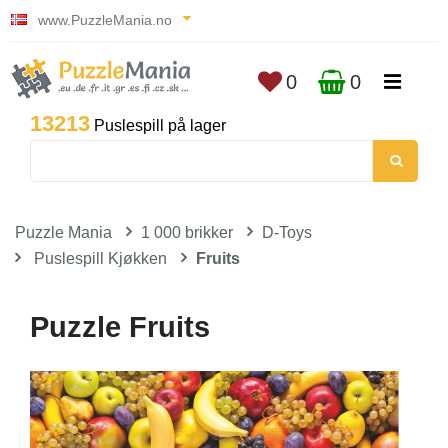
www.PuzzleMania.no
0
0
13213
Puslespill på lager
Puzzle Mania
1 000 brikker
D-Toys
Puslespill Kjøkken
Fruits
Puzzle Fruits