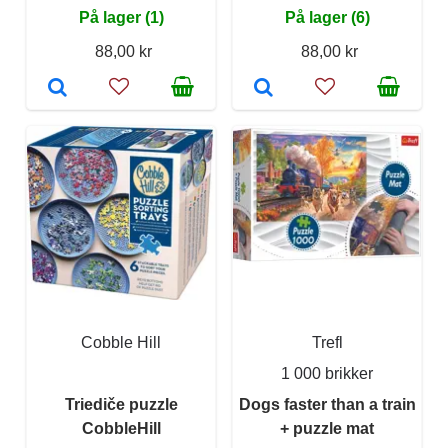
På lager (1)
På lager (6)
88,00 kr
88,00 kr
Cobble Hill
Trefl
1 000 brikker
Triediče puzzle
Dogs faster than a train
CobbleHill
+ puzzle mat