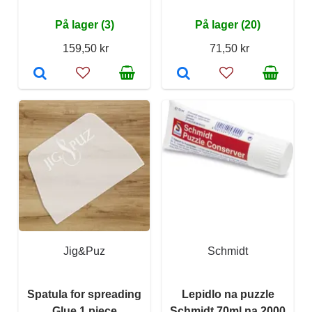
På lager (3)
På lager (20)
159,50 kr
71,50 kr
Jig&Puz
Schmidt
Spatula for spreading
Lepidlo na puzzle
Glue 1 piece
Schmidt 70ml na 2000