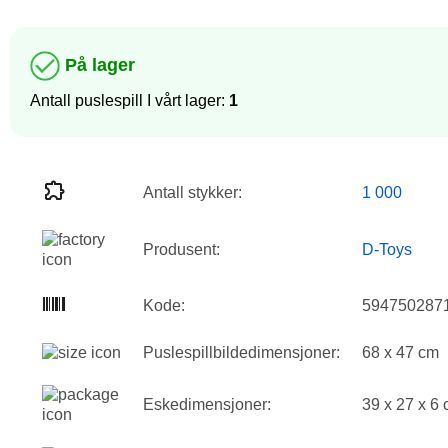
På lager
Antall puslespill I vårt lager:
1
Antall stykker:
1 000
Produsent:
D-Toys
Kode:
594750287
Puslespillbildedimensjoner:
68 x 47 cm
Eskedimensjoner:
39 x 27 x 6