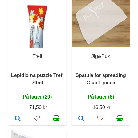
Trefl
Jig&Puz
Lepidlo na puzzle Trefl
Spatula for spreading
70ml
Glue 1 piece
På lager (20)
På lager (8)
71,50 kr
16,50 kr