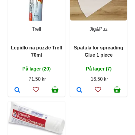
Trefl
Jig&Puz
Lepidlo na puzzle Trefl
Spatula for spreading
70ml
Glue 1 piece
På lager (20)
På lager (7)
71,50 kr
16,50 kr