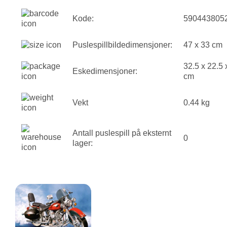
Kode:
590443805
Puslespillbildedimensjoner:
47 x 33 cm
32.5 x 22.5 
Eskedimensjoner:
cm
Vekt
0.44 kg
Antall puslespill på eksternt
0
lager: