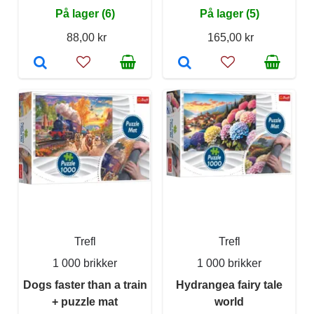
På lager (6)
På lager (5)
88,00 kr
165,00 kr
Trefl
Trefl
1 000 brikker
1 000 brikker
Dogs faster than a train
Hydrangea fairy tale
+ puzzle mat
world