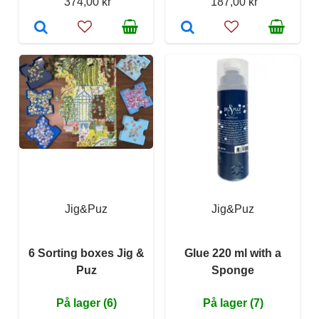
374,00 kr
187,00 kr
Jig&Puz
Jig&Puz
6 Sorting boxes Jig &
Glue 220 ml with a
Puz
Sponge
På lager (6)
På lager (7)