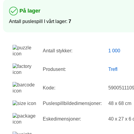
På lager
Antall puslespill I vårt lager:
7
Antall stykker:
1 000
Produsent:
Trefl
Kode:
590051110
Puslespillbildedimensjoner:
48 x 68 cm
Eskedimensjoner:
40 x 27 x 6