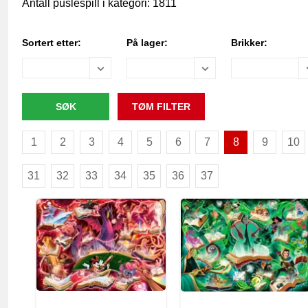
Antall puslespill i kategori: 1811
Sortert etter:
På lager:
Brikker:
1
2
3
4
5
6
7
8
9
10
31
32
33
34
35
36
37