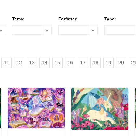
Tema:
Forfatter:
Type:
11
12
13
14
15
16
17
18
19
20
2