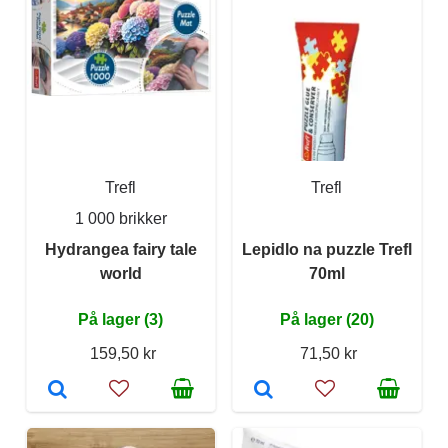
Trefl
Trefl
1 000 brikker
Hydrangea fairy tale
Lepidlo na puzzle Trefl
world
70ml
På lager (3)
På lager (20)
159,50 kr
71,50 kr