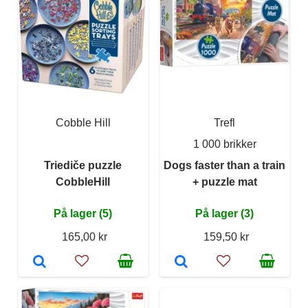
Cobble Hill
Trefl
1 000 brikker
Triediče puzzle
Dogs faster than a train
CobbleHill
+ puzzle mat
På lager (5)
På lager (3)
165,00 kr
159,50 kr