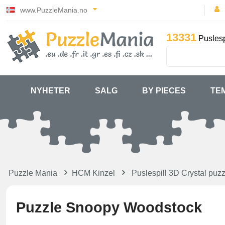
www.PuzzleMania.no
13331
Puslesp
NYHETER
SALG
BY PIECES
TE
Puzzle Mania
HCM Kinzel
Puslespill 3D Crystal pu
Puzzle Snoopy Woodstock