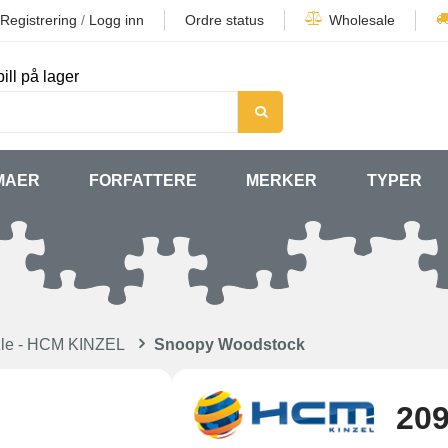
Registrering
/
Logg inn
Ordre status
Wholesale
ill på lager
MAER
FORFATTERE
MERKER
TYPER
zzle - HCM KINZEL
Snoopy Woodstock
209