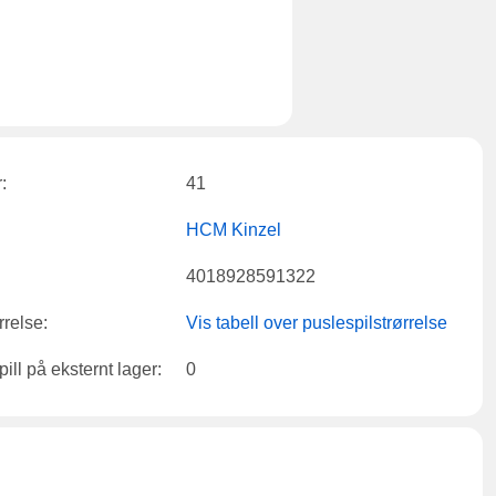
:
41
HCM Kinzel
4018928591322
rrelse:
Vis tabell over puslespilstrørrelse
ill på eksternt lager:
0