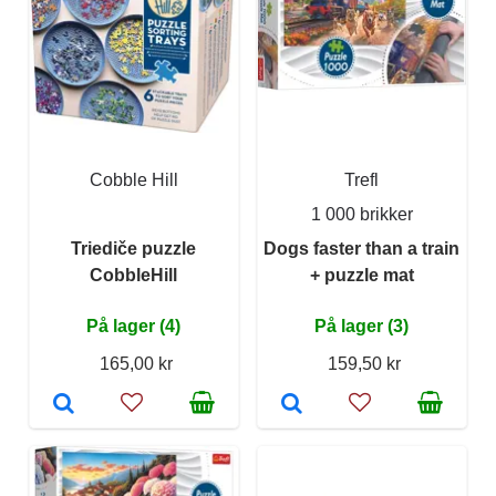
Cobble Hill
Trefl
1 000 brikker
Triediče puzzle
Dogs faster than a train
CobbleHill
+ puzzle mat
På lager (4)
På lager (3)
165,00 kr
159,50 kr