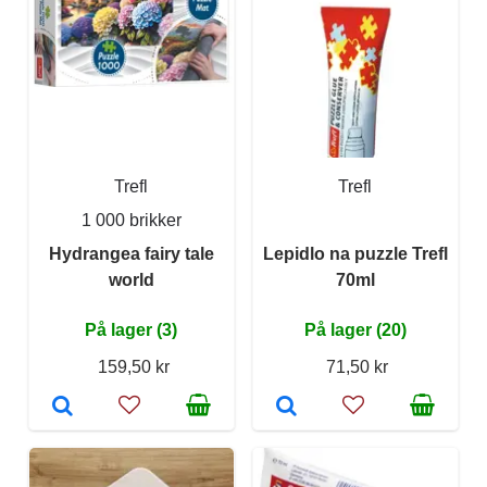
Trefl
Trefl
1 000 brikker
Hydrangea fairy tale
Lepidlo na puzzle Trefl
world
70ml
På lager (3)
På lager (20)
159,50 kr
71,50 kr