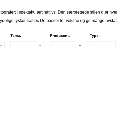
ografert i spektakulært nattlys. Den særpregede stilen gjør hver
 tydelige lyskontraster. De passer for voksne og gir mange avsla
Tema:
Produsent:
Type: