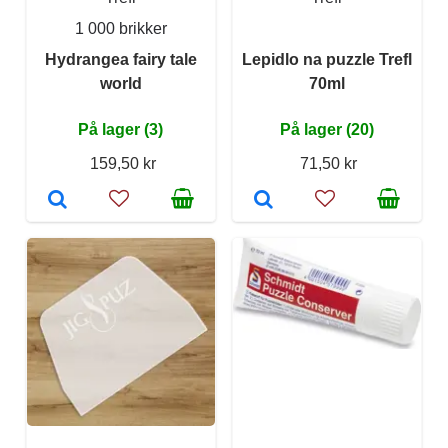
1 000 brikker
Hydrangea fairy tale
Lepidlo na puzzle Trefl
world
70ml
På lager (3)
På lager (20)
159,50 kr
71,50 kr