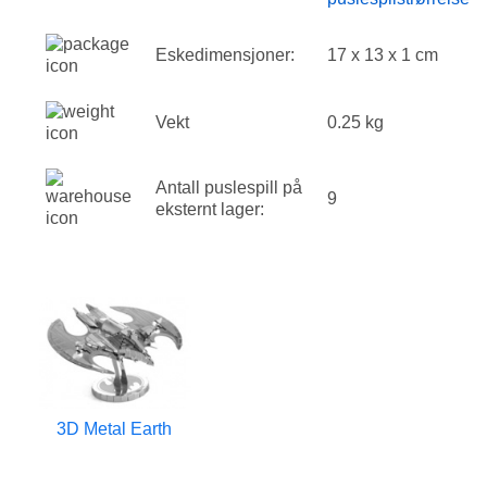
Eskedimensjoner:
17 x 13 x 1 cm
Vekt
0.25 kg
Antall puslespill på
9
eksternt lager:
3D Metal Earth