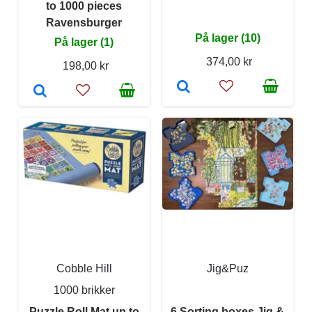
to 1000 pieces
Ravensburger
På lager (10)
På lager (1)
374,00 kr
198,00 kr
Cobble Hill
Jig&Puz
1000 brikker
Puzzle Roll Mat up to
6 Sorting boxes Jig &