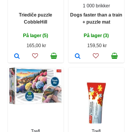
1 000 brikker
Triediče puzzle
Dogs faster than a train
CobbleHill
+ puzzle mat
På lager (5)
På lager (3)
165,00 kr
159,50 kr
Trefl
Trefl