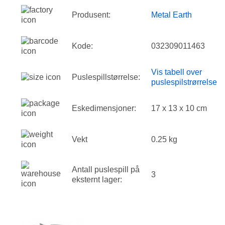
Produsent:
Metal Earth
Kode:
032309011463
Vis tabell over
Puslespillstørrelse:
puslespilstrørrelse
Eskedimensjoner:
17 x 13 x 10 cm
Vekt
0.25 kg
Antall puslespill på
3
eksternt lager: