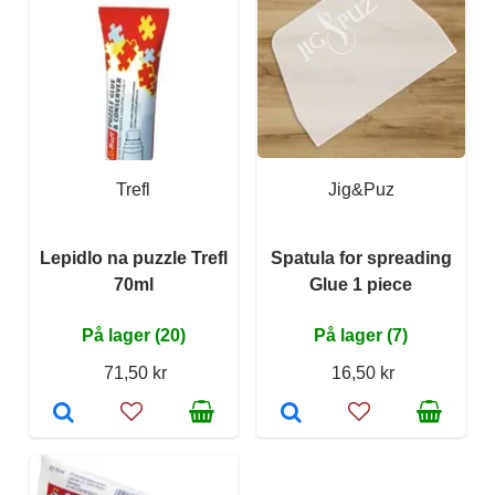
Trefl
Jig&Puz
Lepidlo na puzzle Trefl
Spatula for spreading
70ml
Glue 1 piece
På lager (20)
På lager (7)
71,50 kr
16,50 kr