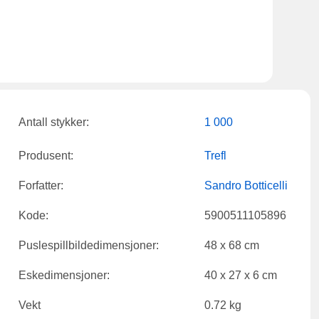
Antall stykker:
1 000
Produsent:
Trefl
Forfatter:
Sandro Botticelli
Kode:
5900511105896
Puslespillbildedimensjoner:
48 x 68 cm
Eskedimensjoner:
40 x 27 x 6 cm
Vekt
0.72 kg