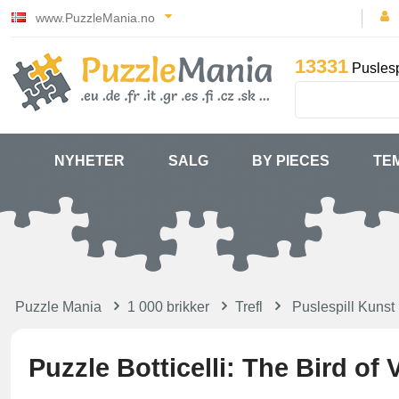
www.PuzzleMania.no
13331
Puslesp
NYHETER
SALG
BY PIECES
TE
Puzzle Mania
1 000 brikker
Trefl
Puslespill Kunst
Puzzle Botticelli: The Bird of