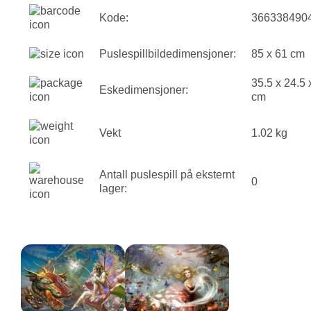
Kode:
366338490
Puslespillbildedimensjoner:
85 x 61 cm
35.5 x 24.5 
Eskedimensjoner:
cm
Vekt
1.02 kg
Antall puslespill på eksternt
0
lager: