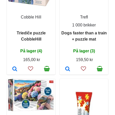
Cobble Hill
Trefl
1 000 brikker
Triediče puzzle
Dogs faster than a train
CobbleHill
+ puzzle mat
På lager (4)
På lager (3)
165,00 kr
159,50 kr