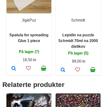
Jig&Puz
Schmidt
Spatula for spreading
Lepidlo na puzzle
Glue 1 piece
Schmidt 70ml na 2000
dielikov
På lager (7)
På lager (5)
16,50 kr
99,00 kr
Relaterte produkter